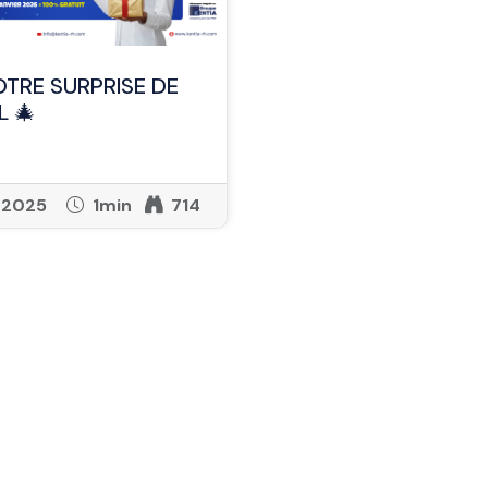
OTRE SURPRISE DE
L 🎄
, 2025
1min
714