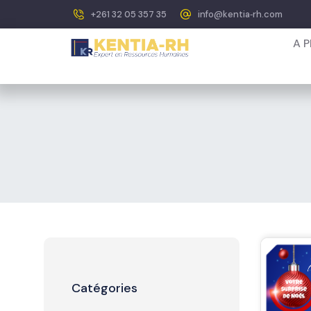
+261 32 05 357 35
info@kentia‐rh.com
A 
Catégories