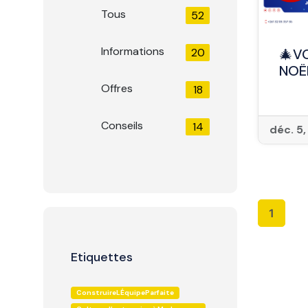
Tous
52
Informations
20
🎄V
NOË
Offres
18
Conseils
14
déc. 5
1
Etiquettes
ConstruireLÉquipeParfaite